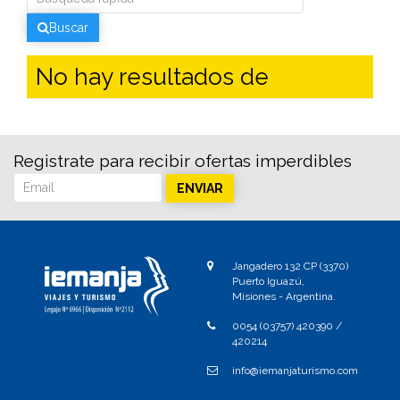
Info del Destino
Jujuy
Buscar
Mendoza
Patagonia
No hay resultados de
Registrate para recibir ofertas imperdibles
ENVIAR
Jangadero 132 CP (3370)
Puerto Iguazú,
Misiones - Argentina.
0054 (03757) 420390 /
420214
info@iemanjaturismo.com