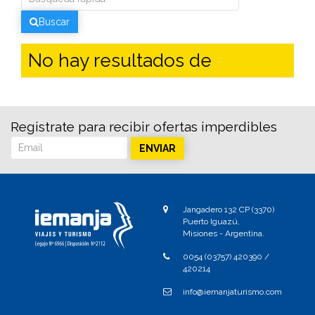
Info del Destino
Jujuy
Buscar
Mendoza
Patagonia
No hay resultados de
Registrate para recibir ofertas imperdibles
ENVIAR
Jangadero 132 CP (3370)
Puerto Iguazú,
Misiones - Argentina.
0054 (03757) 420390 /
420214
info@iemanjaturismo.com